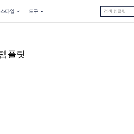
검
스타일
도구
색:
 템플릿