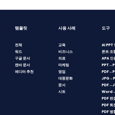
템플릿
사용 사례
도구
전체
교육
AI PP
워드
비즈니스
폰트 조
구글 문서
의료
APA 인
캔바 문서
마케팅
PPT→P
에디터 추천
영업
PDF→P
대중문화
JPG→P
문서
PDF→J
시트
Word
PDF 편
PDF 회
PDF 병