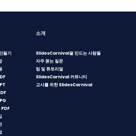
소개
T 만들기
SlidesCarnival을 만드는 사람들
합
자주 묻는 질문
용
팁 및 튜토리얼
DF
SlidesCarnival 커뮤니티
PT
교사를 위한 SlidesCarnival
DF
PG
→PDF
집
전
합