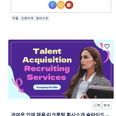
두들
오렌지색
일러스트
15
16:9
귀여운 인재 채용·리크루팅 회사소개 슬라이드 템플릿