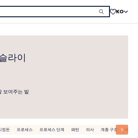
KO
 슬라이
잘 보여주는 발
리정돈
프로세스
프로세스 단계
패턴
의사
계층 구조
세계