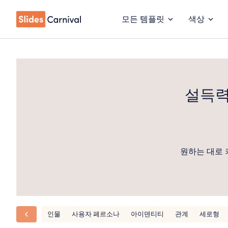
모든 템플릿
색상
설득력
원하는 대로 
인물
사용자 페르소나
아이덴티티
관계
세로형