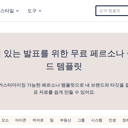
검
스타일
도구
색:
 있는 발표를 위한 무료 페르소나
드 템플릿
커스터마이징 가능한 페르소나 템플릿으로 내 브랜드와 타깃을 
표 자료를 쉽게 만들 수 있어요.
요소
아이콘
히어로
팀
부동산
그룹
시스템
인생
정