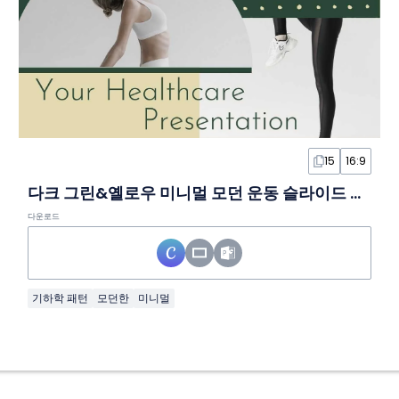
15
16:9
다크 그린&옐로우 미니멀 모던 운동 슬라이드 템플릿
다운로드
기하학 패턴
모던한
미니멀