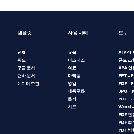
템플릿
사용 사례
도구
전체
교육
AI PP
워드
비즈니스
폰트 조
구글 문서
의료
APA 인
캔바 문서
마케팅
PPT→P
에디터 추천
영업
PDF→P
대중문화
JPG→P
문서
PDF→J
시트
Word
PDF 편
PDF 회
PDF 병