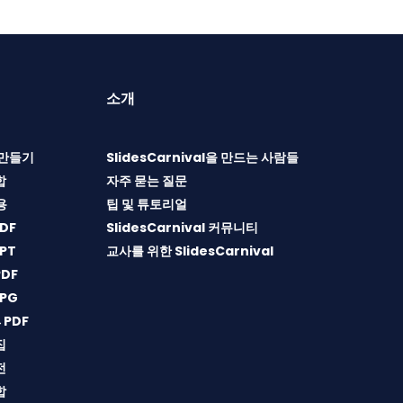
소개
T 만들기
SlidesCarnival을 만드는 사람들
합
자주 묻는 질문
용
팁 및 튜토리얼
DF
SlidesCarnival 커뮤니티
PT
교사를 위한 SlidesCarnival
DF
PG
→PDF
집
전
합