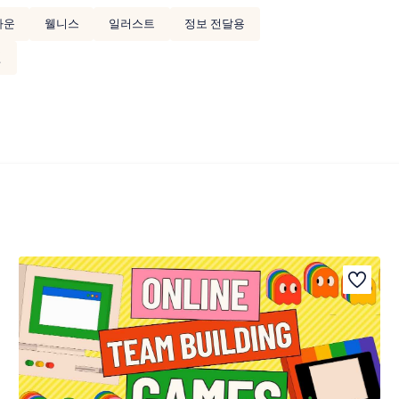
라운
웰니스
일러스트
정보 전달용
션