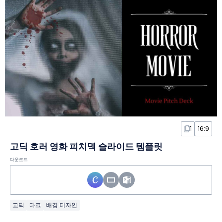
1
16:9
고딕 호러 영화 피치덱 슬라이드 템플릿
다운로드
고딕
다크
배경 디자인