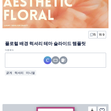
15
16:9
플로럴 배경 럭셔리 테마 슬라이드 템플릿
다운로드
굵게
럭셔리
미니멀