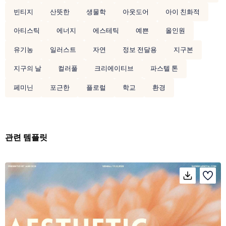
빈티지
산뜻한
생물학
아웃도어
아이 친화적
아티스틱
에너지
에스테틱
예쁜
올인원
유기농
일러스트
자연
정보 전달용
지구본
지구의 날
컬러풀
크리에이티브
파스텔 톤
페미닌
포근한
플로럴
학교
환경
관련 템플릿