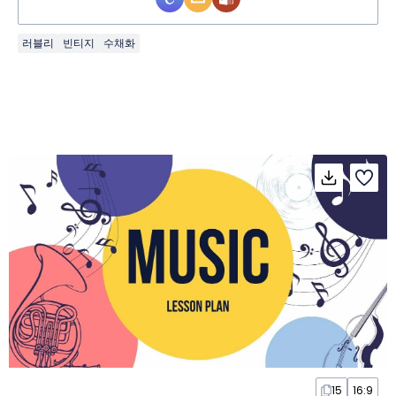
러블리
빈티지
수채화
15
16:9