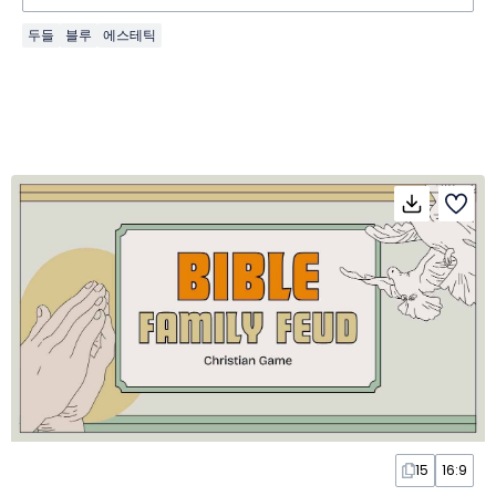
두들
블루
에스테틱
15
16:9