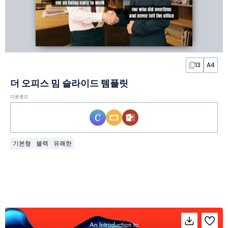
13
A4
더 오피스 밈 슬라이드 템플릿
다운로드
기본형
블랙
유쾌한