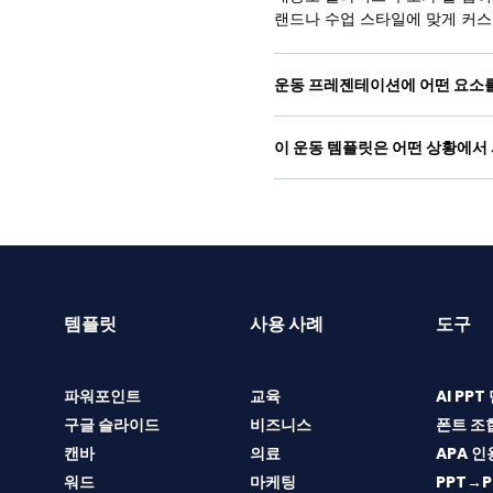
랜드나 수업 스타일에 맞게 커스
운동 프레젠테이션에 어떤 요소
이 운동 템플릿은 어떤 상황에서
템플릿
사용 사례
도구
파워포인트
교육
AI PP
구글 슬라이드
비즈니스
폰트 조
캔바
의료
APA 인
워드
마케팅
PPT→P