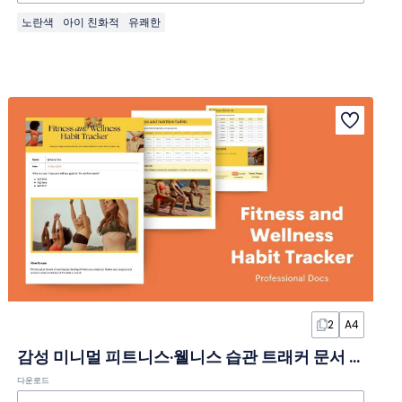
노란색
아이 친화적
유쾌한
2
A4
감성 미니멀 피트니스·웰니스 습관 트래커 문서 템플릿
다운로드