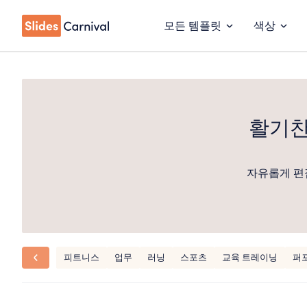
모든 템플릿
색상
활기찬
자유롭게 편
피트니스
업무
러닝
스포츠
교육 트레이닝
퍼