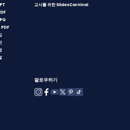
PT
교사를 위한 SlidesCarnival
DF
PG
→PDF
집
전
합
할
팔로우하기