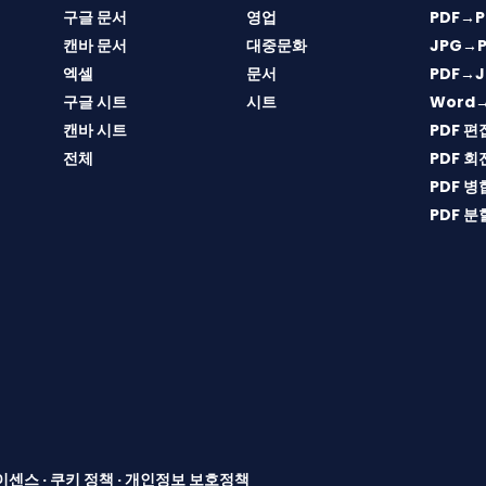
구글 문서
영업
PDF→P
캔바 문서
대중문화
JPG→P
엑셀
문서
PDF→J
구글 시트
시트
Word
캔바 시트
PDF 편
전체
PDF 회
PDF 병
PDF 분
이센스
·
쿠키 정책
·
개인정보 보호정책