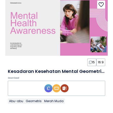
15
16:9
Kesadaran Kesehatan Mental Geometris dalam Slide
Download
Abu-abu
Geometris
Merah Muda