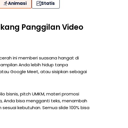
Animasi
Statis
akang Panggilan Video
f cerah ini memberi suasana hangat di
tampilan Anda lebih hidup tanpa
tau Google Meet, atau sisipkan sebagai
lio bisnis, pitch UMKM, materi promosi
nva, Anda bisa mengganti teks, menambah
 sesuai kebutuhan. Semua slide 100% bisa