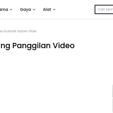
Cari
rna
Gaya
Alat
untuk:
o Ilustratif dalam Slide
ang Panggilan Video