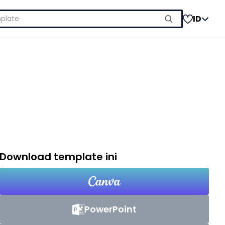
ID
Download template ini
PowerPoint