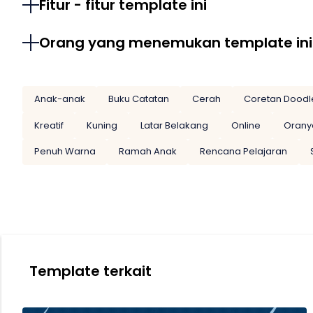
Fitur - fitur template ini
Orang yang menemukan template ini
Anak-anak
Buku Catatan
Cerah
Coretan Doodl
Kreatif
Kuning
Latar Belakang
Online
Orany
Penuh Warna
Ramah Anak
Rencana Pelajaran
Template terkait