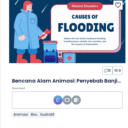
15
16:9
Bencana Alam Animasi: Penyebab Banjir dalam Slide
Download
Animasi
Biru
Ilustratif