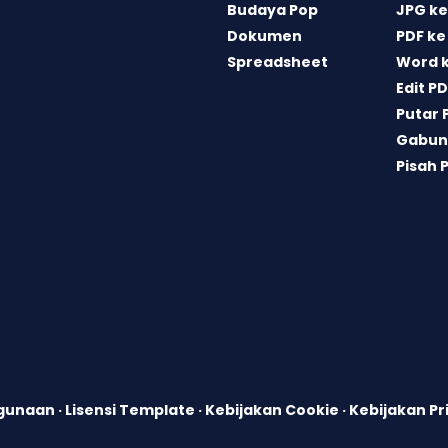
Budaya Pop
JPG ke
Dokumen
PDF ke
Spreadsheet
Word 
Edit P
Putar 
Gabun
Pisah 
ggunaan
·
Lisensi Template
·
Kebijakan Cookie
·
Kebijakan Pr