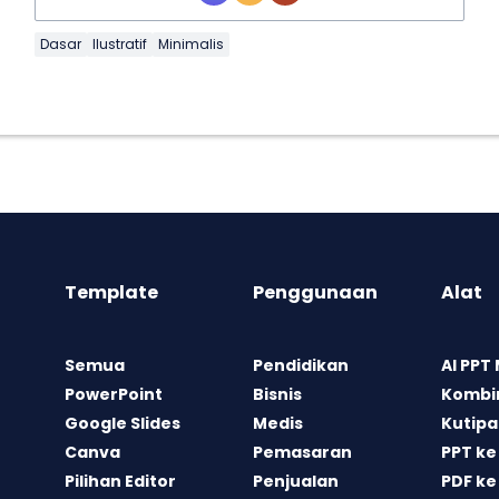
Dasar
Ilustratif
Minimalis
Template
Penggunaan
Alat
Semua
Pendidikan
AI PPT
PowerPoint
Bisnis
Kombin
Google Slides
Medis
Kutipa
Canva
Pemasaran
PPT ke
Pilihan Editor
Penjualan
PDF ke