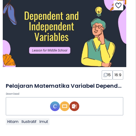
15
16:9
Pelajaran Matematika Variabel Dependen dan Independen untuk SMP dalam Slide
Download
Hitam
Ilustratif
Imut