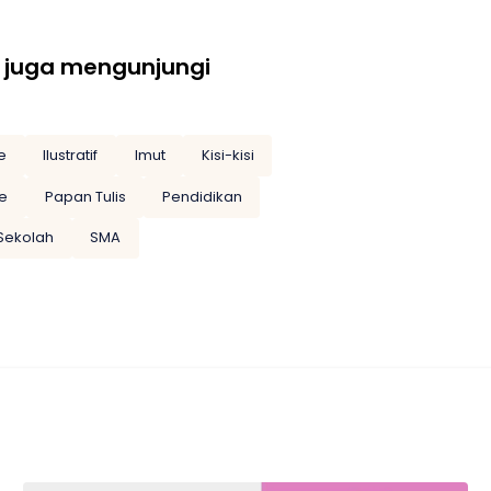
 juga mengunjungi
e
Ilustratif
Imut
Kisi-kisi
e
Papan Tulis
Pendidikan
Sekolah
SMA