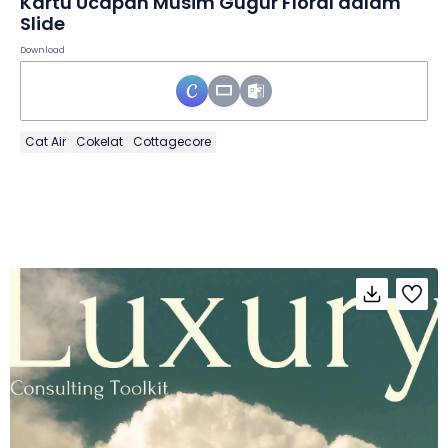
Kartu Ucapan Musim Gugur Floral dalam
Slide
Download
Cat Air
Cokelat
Cottagecore