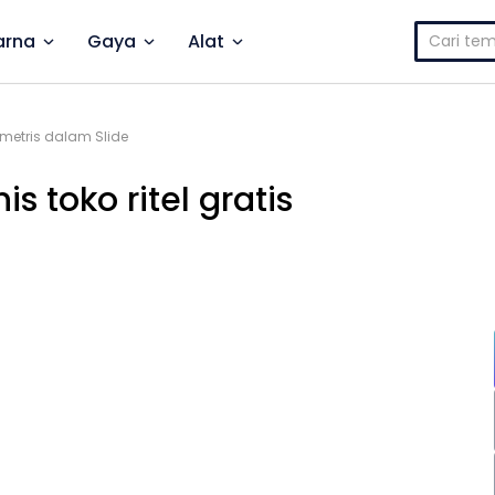
Cari
rna
Gaya
Alat
untuk:
ometris dalam Slide
s toko ritel gratis