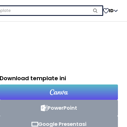
ID
Download template ini
PowerPoint
Google Presentasi