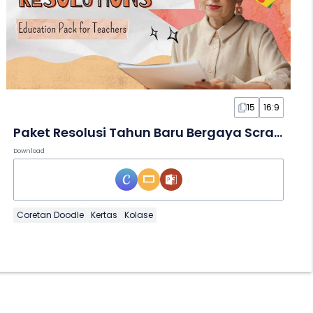
15
16:9
Paket Resolusi Tahun Baru Bergaya Scrapbook dalam Slide
Download
Coretan Doodle
Kertas
Kolase