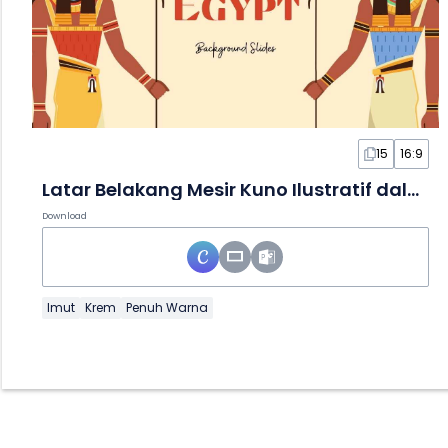
15
16:9
Latar Belakang Mesir Kuno Ilustratif dalam Slide
Download
Imut
Krem
Penuh Warna