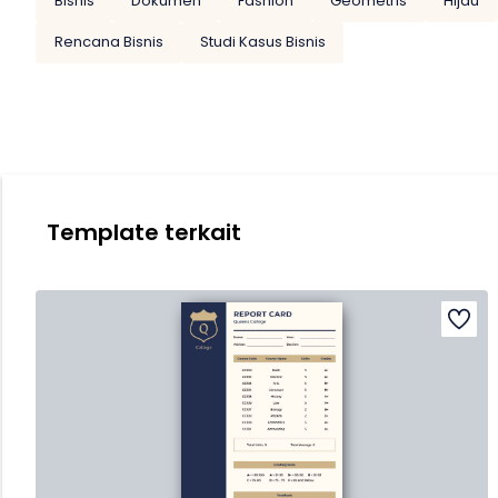
Bisnis
Dokumen
Fashion
Geometris
Hijau
Rencana Bisnis
Studi Kasus Bisnis
Template terkait