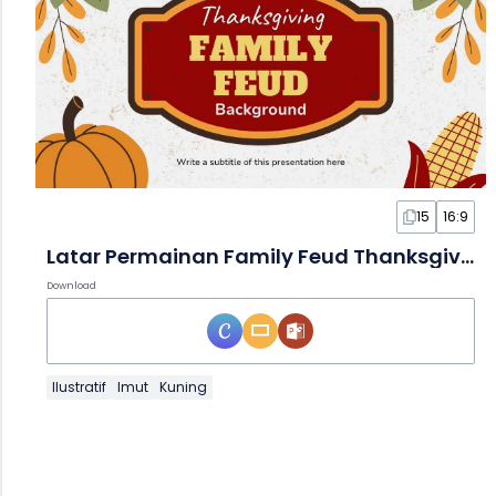
15
16:9
Latar Permainan Family Feud Thanksgiving Ilustratif dalam Slide
Download
Ilustratif
Imut
Kuning