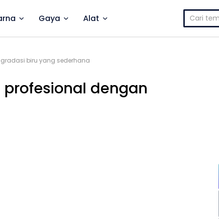
Cari
rna
Gaya
Alat
untuk:
l gradasi biru yang sederhana
 profesional dengan