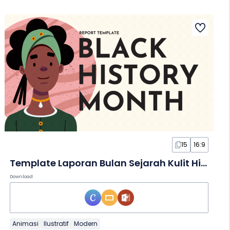
15
16:9
Template Laporan Bulan Sejarah Kulit Hitam Animatif dalam Slide
Download
Animasi
Ilustratif
Modern