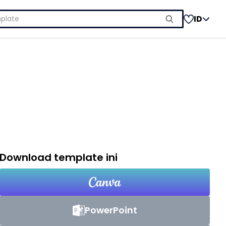
ID
Download template ini
PowerPoint