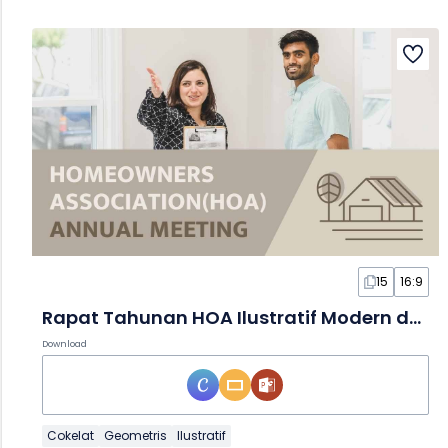
15
16:9
Rapat Tahunan HOA Ilustratif Modern dalam Slide
Download
Cokelat
Geometris
Ilustratif