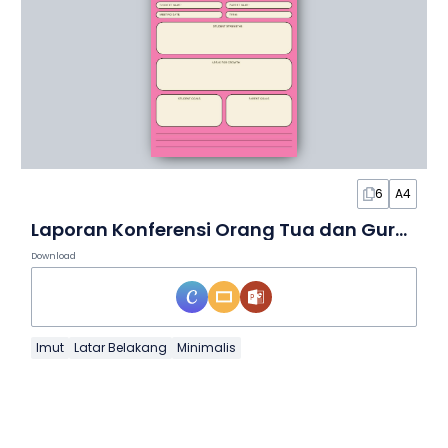
6
A4
Laporan Konferensi Orang Tua dan Guru yang Warna-Warni dalam Slide
Download
Imut
Latar Belakang
Minimalis