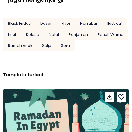
Black Friday
Dasar
Flyer
Hari Libur
Ilustratif
Imut
Kolase
Natal
Penjualan
Penuh Warna
Ramah Anak
Salju
Seru
Template terkait