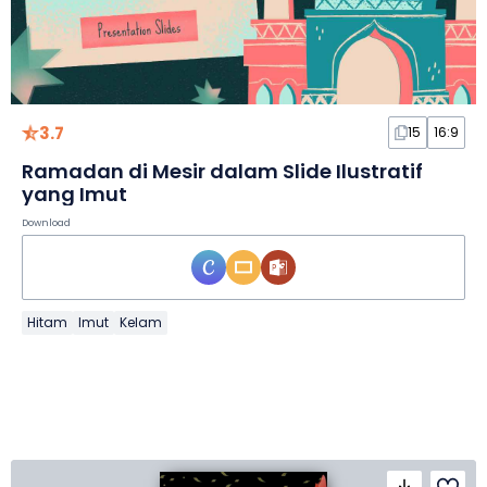
3.7
15
16:9
Ramadan di Mesir dalam Slide Ilustratif
yang Imut
Download
Hitam
Imut
Kelam