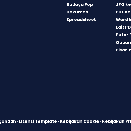
Budaya Pop
JPG ke
Dokumen
PDF ke
Spreadsheet
Word 
Edit P
Putar 
Gabun
Pisah 
ggunaan
·
Lisensi Template
·
Kebijakan Cookie
·
Kebijakan Pr