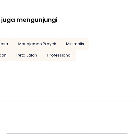
 juga mengunjungi
masa
Manajemen Proyek
Minimalis
aan
Peta Jalan
Professional