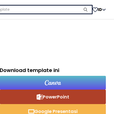
ID
Download template ini
PowerPoint
Google Presentasi