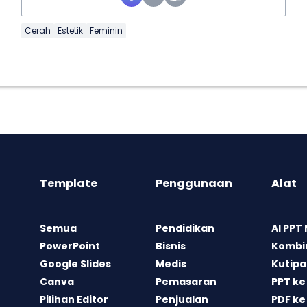
Cerah
Estetik
Feminin
Template
Penggunaan
Alat
Semua
Pendidikan
AI PPT
PowerPoint
Bisnis
Kombin
Google Slides
Medis
Kutipa
Canva
Pemasaran
PPT ke
Pilihan Editor
Penjualan
PDF ke