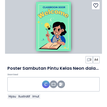
3
A4
Poster Sambutan Pintu Kelas Neon dalam Poster
Download
Hijau
Ilustratif
Imut