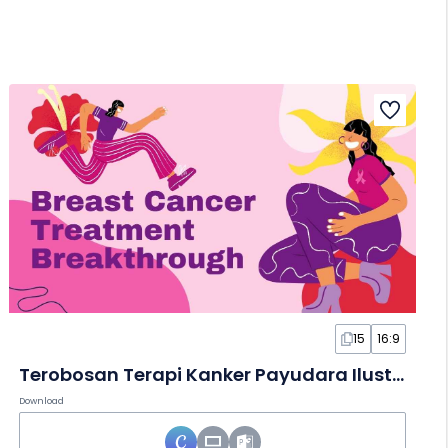
15
16:9
Terobosan Terapi Kanker Payudara Ilustratif dalam Slide
Download