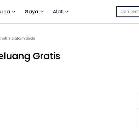
Cari
rna
Gaya
Alat
untuk:
tris dalam Slide
luang Gratis