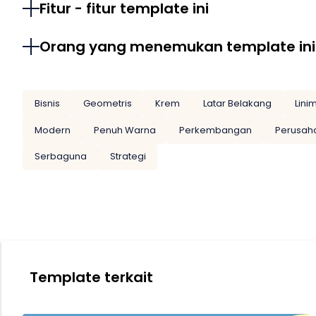
Fitur - fitur template ini
Orang yang menemukan template ini
Bisnis
Geometris
Krem
Latar Belakang
Lini
Modern
Penuh Warna
Perkembangan
Perusah
Serbaguna
Strategi
Template terkait