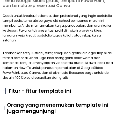
Tema Google Slides gratis, template PowerPoint,
dan template presentasi Canva
Cocok untuk kreator, freelancer, dan profesional yang ingin portofolio
tampil beda, template bergaya old school bernuansa merah ini
membantu Anda memamerkan karya, pencapaian, dan arah karier
ke depan. Pakai untuk presentasi profil diri, pitch proyek ke klien,
lamaran kerja kreatif, portofolio tugas kuliah, atau rekap karya
setahun.
Tambahkan foto, ilustrasi, stiker, emoji, dan grafis lain agar tiap slide
terasa personal. Anda juga bisa mengganti palet warna dan
kombinasi font, lalu menyisipkan video atau audio. Di awal deck ada
halaman How-To untuk panduan pemakaian di Google Slides,
PowerPoint, atau Canva, dan di akhir ada Resource page untuk ide
desain. 100% bisa disesuaikan dan gratis.
Fitur - fitur template ini
Orang yang menemukan template ini
juga mengunjungi