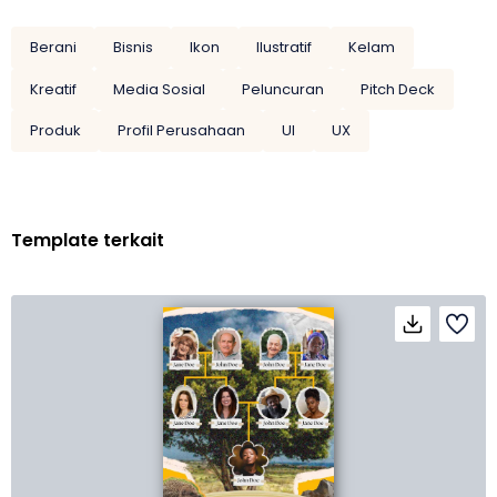
Berani
Bisnis
Ikon
Ilustratif
Kelam
Kreatif
Media Sosial
Peluncuran
Pitch Deck
Produk
Profil Perusahaan
UI
UX
Template terkait