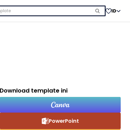
ID
Download template ini
PowerPoint