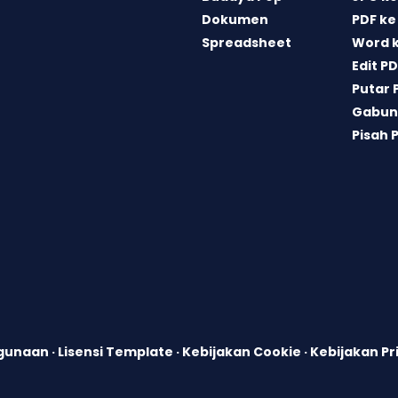
Dokumen
PDF ke
Spreadsheet
Word 
Edit P
Putar 
Gabun
Pisah 
ggunaan
·
Lisensi Template
·
Kebijakan Cookie
·
Kebijakan Pr