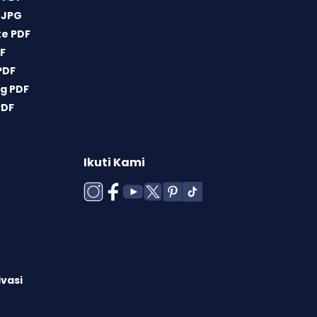
 JPG
ke PDF
DF
PDF
g PDF
PDF
Ikuti Kami
ivasi