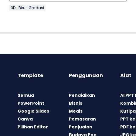
3D
Biru
Gradasi
Template
Penggunaan
Alat
Semua
Pendidikan
AI PPT
PowerPoint
Bisnis
Kombin
Google Slides
Medis
Kutipa
Canva
Pemasaran
PPT ke
Pilihan Editor
Penjualan
PDF ke
Budaya Pop
JPG ke