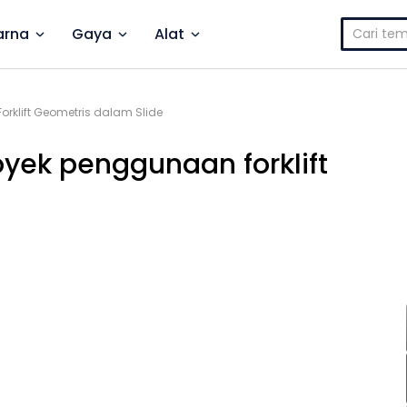
Cari
rna
Gaya
Alat
untuk:
orklift Geometris dalam Slide
oyek penggunaan forklift