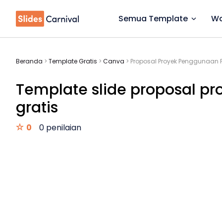
Semua Template
Wa
Beranda
>
Template Gratis
>
Canva
>
Proposal Proyek Penggunaan F
Template slide proposal pr
gratis
0
0 penilaian