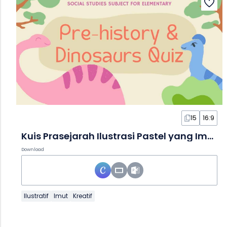
15
16:9
Kuis Prasejarah Ilustrasi Pastel yang Imut dalam Slide
Download
Ilustratif
Imut
Kreatif