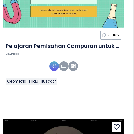
15
16:9
Pelajaran Pemisahan Campuran untuk Kelas 6 dalam Slide
Download
Geometris
Hijau
Ilustratif