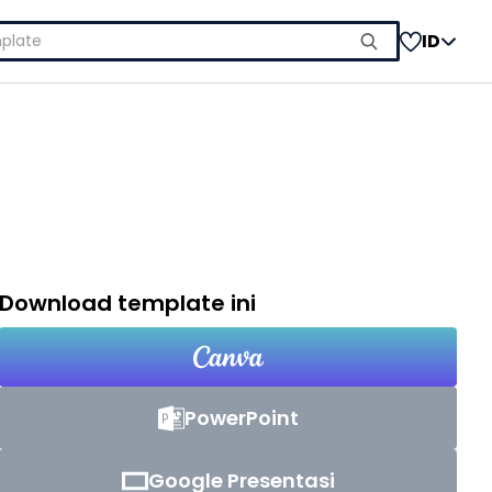
ID
Download template ini
PowerPoint
Google Presentasi