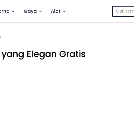
Cari
rna
Gaya
Alat
untuk:
n
 yang Elegan Gratis