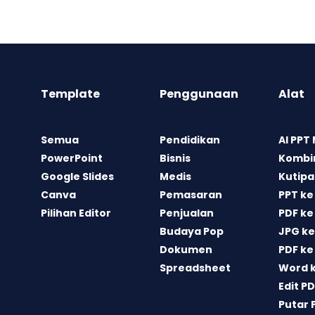
Template
Penggunaan
Alat
Semua
Pendidikan
AI PPT
PowerPoint
Bisnis
Kombin
Google Slides
Medis
Kutipa
Canva
Pemasaran
PPT ke
Pilihan Editor
Penjualan
PDF ke
Budaya Pop
JPG ke
Dokumen
PDF ke
Spreadsheet
Word 
Edit P
Putar 