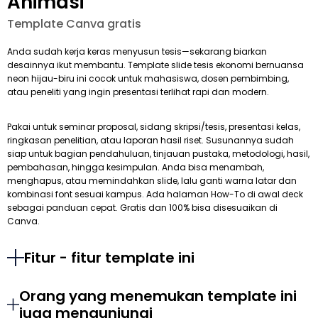
Animasi
Template Canva gratis
Anda sudah kerja keras menyusun tesis—sekarang biarkan
desainnya ikut membantu. Template slide tesis ekonomi bernuansa
neon hijau-biru ini cocok untuk mahasiswa, dosen pembimbing,
atau peneliti yang ingin presentasi terlihat rapi dan modern.
Pakai untuk seminar proposal, sidang skripsi/tesis, presentasi kelas,
ringkasan penelitian, atau laporan hasil riset. Susunannya sudah
siap untuk bagian pendahuluan, tinjauan pustaka, metodologi, hasil,
pembahasan, hingga kesimpulan. Anda bisa menambah,
menghapus, atau memindahkan slide, lalu ganti warna latar dan
kombinasi font sesuai kampus. Ada halaman How-To di awal deck
sebagai panduan cepat. Gratis dan 100% bisa disesuaikan di
Canva.
Fitur - fitur template ini
Orang yang menemukan template ini
juga mengunjungi