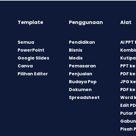
Template
Penggunaan
Alat
Semua
Pendidikan
AI PPT
PowerPoint
Bisnis
Kombin
Google Slides
Medis
Kutipa
Canva
Pemasaran
PPT ke
Pilihan Editor
Penjualan
PDF ke
Budaya Pop
JPG ke
Dokumen
PDF ke
Spreadsheet
Word 
Edit P
Putar 
Gabun
Pisah 