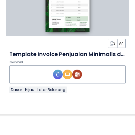
3
A4
Template Invoice Penjualan Minimalis dalam Slide
Download
Dasar
Hijau
Latar Belakang