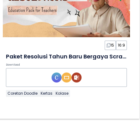
15
16:9
Paket Resolusi Tahun Baru Bergaya Scrapbook dalam Slide
Download
Coretan Doodle
Kertas
Kolase