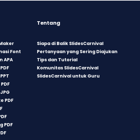
Tentang
 Maker
Siapa di Balik SlidesCarnival
asi Font
Pertanyaan yang Sering Diajukan
n APA
Tips dan Tutorial
 PDF
Komunitas SlidesCarnival
 PPT
SlidesCarnival untuk Guru
 PDF
 JPG
ke PDF
DF
PDF
g PDF
PDF