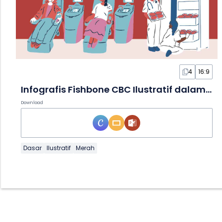
4
16:9
Infografis Fishbone CBC Ilustratif dalam Slide
Download
Dasar
Ilustratif
Merah