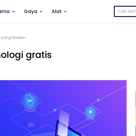
Cari
rna
Gaya
Alat
untuk:
gi yang Modern
ologi gratis