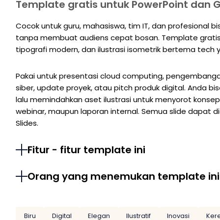
Template gratis untuk PowerPoint dan G
Cocok untuk guru, mahasiswa, tim IT, dan profesional bi
tanpa membuat audiens cepat bosan. Template gratis i
tipografi modern, dan ilustrasi isometrik bertema tech 
Pakai untuk presentasi cloud computing, pengembanga
siber, update proyek, atau pitch produk digital. Anda bi
lalu memindahkan aset ilustrasi untuk menyorot konsep t
webinar, maupun laporan internal. Semua slide dapat d
Slides.
Fitur - fitur template ini
Orang yang menemukan template ini
Biru
Digital
Elegan
Ilustratif
Inovasi
Ker