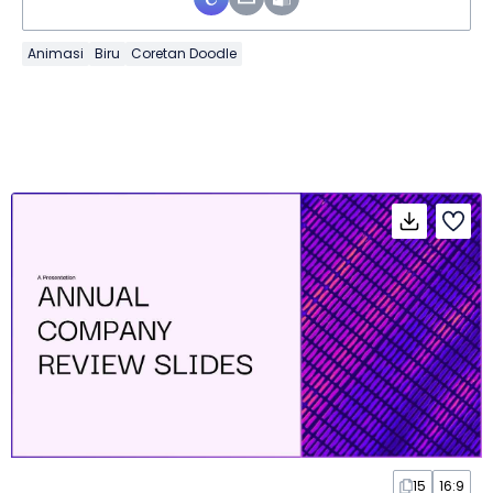
Animasi
Biru
Coretan Doodle
15
16:9