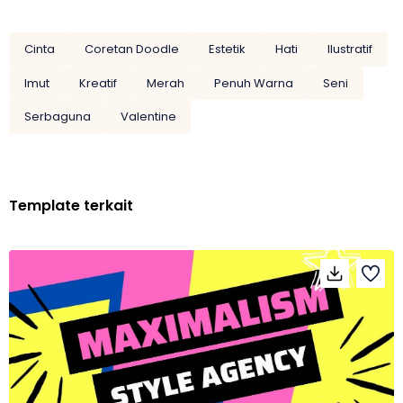
Cinta
Coretan Doodle
Estetik
Hati
Ilustratif
Imut
Kreatif
Merah
Penuh Warna
Seni
Serbaguna
Valentine
Template terkait