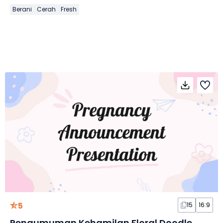
Berani
Cerah
Fresh
5
15
16:9
Pengumuman Kehamilan Floral Doodle