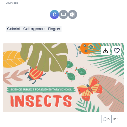
Download
Cokelat
Cottagecore
Elegan
15
16:9