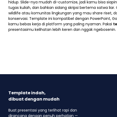
hidup. Slide-nya mudah di-customize, jadi kamu bisa siapin
tugas kuliah, dan bahkan sidang skripsi bertema satwa liar.
wildlife atau komunitas lingkungan yang mau share riset, 
konservasi. Template ini kompatibel dengan PowerPoint, Goo
kamu bebas kerja di platform yang paling nyaman. Pakai
t
presentasimu kelihatan lebih keren dan nggak ngebosenin.
Template indah,
dibuat dengan mudah
Buat presentasi yang terlihat rapi dan
dirancang dengan penuh perhatian —