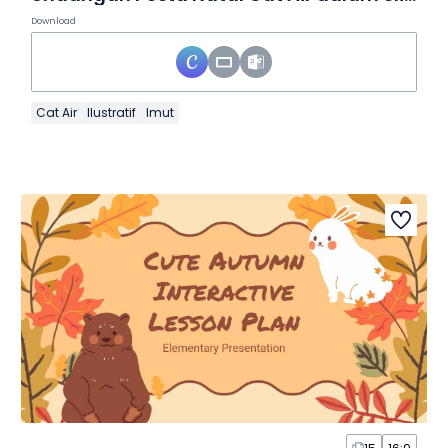
Download
Cat Air
Ilustratif
Imut