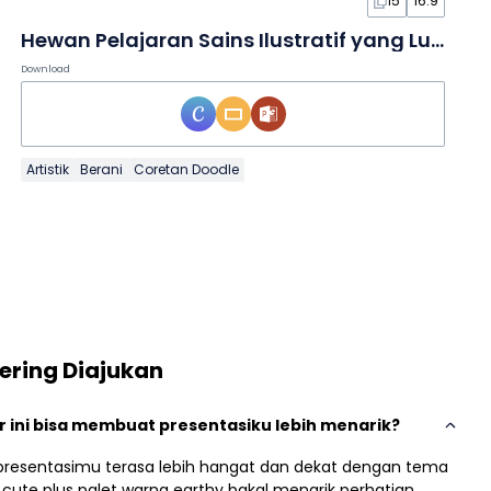
15
16:9
Hewan Pelajaran Sains Ilustratif yang Lucu dalam Slide
Download
Artistik
Berani
Coretan Doodle
ering Diajukan
 ini bisa membuat presentasiku lebih menarik?
n presentasimu terasa lebih hangat dan dekat dengan tema
g cute plus palet warna earthy bakal menarik perhatian