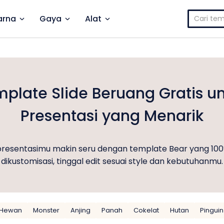
Cari
rna
Gaya
Alat
untuk:
plate Slide Beruang Gratis u
Presentasi yang Menarik
 presentasimu makin seru dengan template Bear yang 100
dikustomisasi, tinggal edit sesuai style dan kebutuhanmu.
Hewan
Monster
Anjing
Panah
Cokelat
Hutan
Pinguin