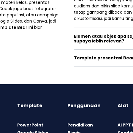
 materi kelas, presentasi
audiens dan bikin slide kamu
 Cocok juga buat fotografer
tetap gampang dibaca dan t
data populasi, atau campaign
dikustomisasi, jadi kamu ti
gle Slides, dan Canva, jadi
emplate Bear
ini biar
Elemen atau objek apa sa
supaya lebih relevan?
Template presentasi Bear
Template
Penggunaan
Alat
PowerPoint
Pendidikan
AI PPT
Google Slides
Bisnis
Kombin