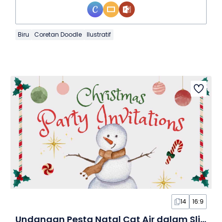
Biru
Coretan Doodle
Ilustratif
14
16:9
Undangan Pesta Natal Cat Air dalam Slide