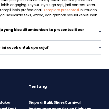
 lebih engaging. Layout-nya juga rapi, jadi content kamu
ampil lebih professional.
Template presentasi
ini mudah
nggal sesuaikan teks, warna, dan gambar sesuai kebutuhan.
ja yang bisa ditambahkan ke presentasi Bear
 ini cocok untuk apa saja?
Tentang
 Maker
Siapa di Balik SlidesCarnival
asi Font
Pertanyaan yang Sering Diajukan