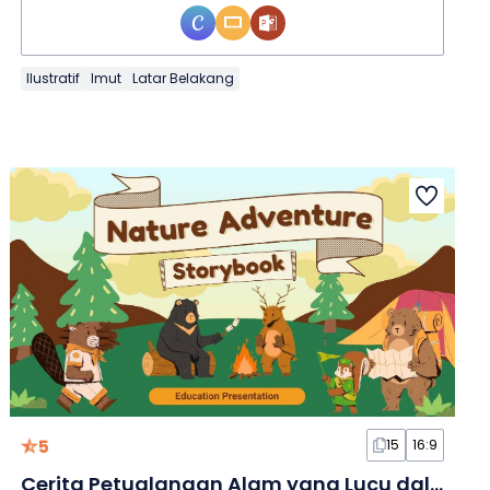
Ilustratif
Imut
Latar Belakang
5
15
16:9
Cerita Petualangan Alam yang Lucu dalam Slide