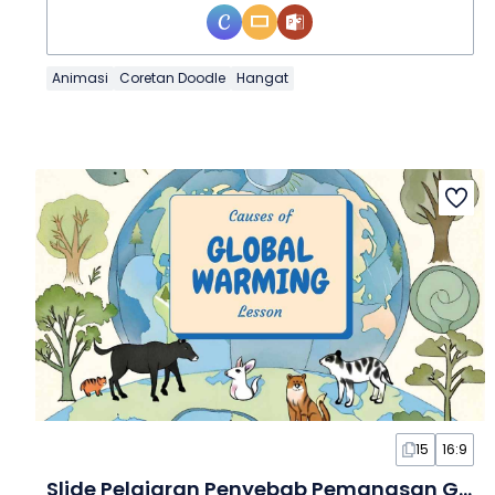
Animasi
Coretan Doodle
Hangat
15
16:9
Slide Pelajaran Penyebab Pemanasan Global Bergambar