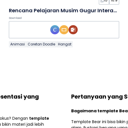
15
16:9
Rencana Pelajaran Musim Gugur Interaktif yang Lucu dalam Slide
Download
Animasi
Coretan Doodle
Hangat
esentasi yang
Pertanyaan yang S
Bagaimana template Bear
 fokus? Dengan
template
Template Bear ini bisa biki
bikin materi jadi lebih
alam. Ilustrasi beruang yan