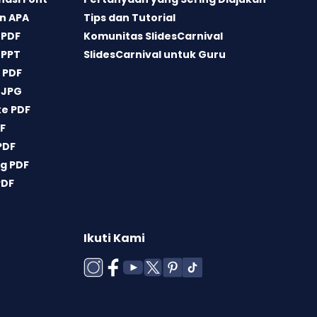
n APA
Tips dan Tutorial
 PDF
Komunitas SlidesCarnival
 PPT
SlidesCarnival untuk Guru
 PDF
 JPG
ke PDF
DF
PDF
g PDF
PDF
Ikuti Kami