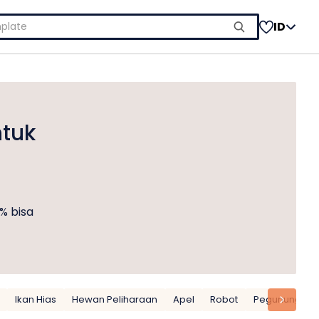
ID
ntuk
% bisa
Ikan Hias
Hewan Peliharaan
Apel
Robot
Pegunungan