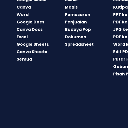
Canva
Medis
Kutipa
Word
Pemasaran
PPT ke
Google Docs
Penjualan
PDF ke
Canva Docs
Budaya Pop
JPG ke
Excel
Dokumen
PDF ke
Google Sheets
Spreadsheet
Word 
Canva Sheets
Edit P
Semua
Putar 
Gabun
Pisah 