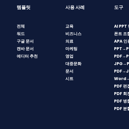
템플릿
사용 사례
도구
전체
교육
AI PP
워드
비즈니스
폰트 조
구글 문서
의료
APA 인
캔바 문서
마케팅
PPT→P
에디터 추천
영업
PDF→P
대중문화
JPG→P
문서
PDF→J
시트
Word
PDF 편
PDF 회
PDF 병
PDF 분