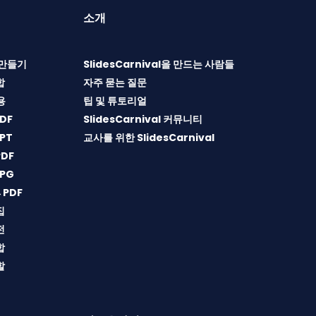
소개
T 만들기
SlidesCarnival을 만드는 사람들
합
자주 묻는 질문
용
팁 및 튜토리얼
DF
SlidesCarnival 커뮤니티
PT
교사를 위한 SlidesCarnival
DF
PG
→PDF
집
전
합
할