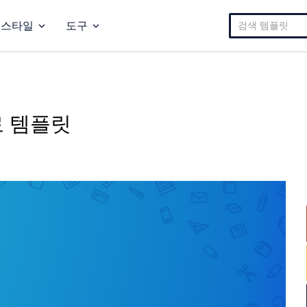
검
스타일
도구
색:
료 템플릿