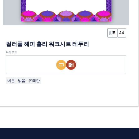
5
A4
컬러풀 해피 홀리 워크시트 테두리
다운로드
네온
밝음
유쾌한