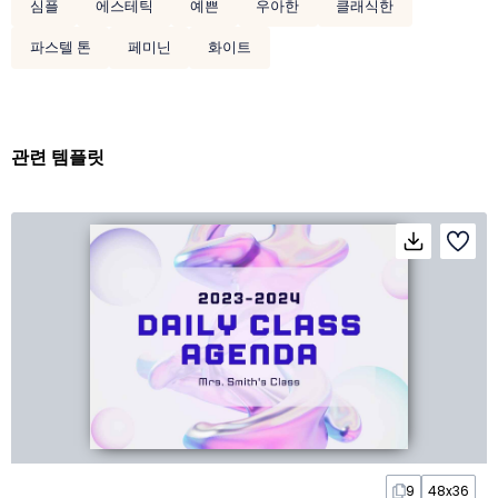
심플
에스테틱
예쁜
우아한
클래식한
파스텔 톤
페미닌
화이트
관련 템플릿
9
48x36