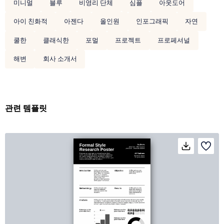
미니멀
블루
비영리 단체
심플
아웃도어
아이 친화적
아젠다
올인원
인포그래픽
자연
쿨한
클래식한
포멀
프로젝트
프로페셔널
해변
회사 소개서
관련 템플릿