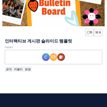
15
16:9
인터랙티브 게시판 슬라이드 템플릿
다운로드
굵게
러블리
밝음