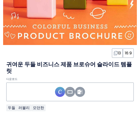
13
16:9
귀여운 두들 비즈니스 제품 브로슈어 슬라이드 템플
릿
다운로드
두들
러블리
모던한