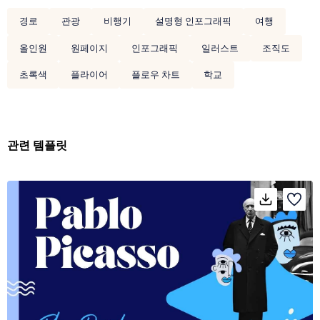
경로
관광
비행기
설명형 인포그래픽
여행
올인원
원페이지
인포그래픽
일러스트
조직도
초록색
플라이어
플로우 차트
학교
관련 템플릿