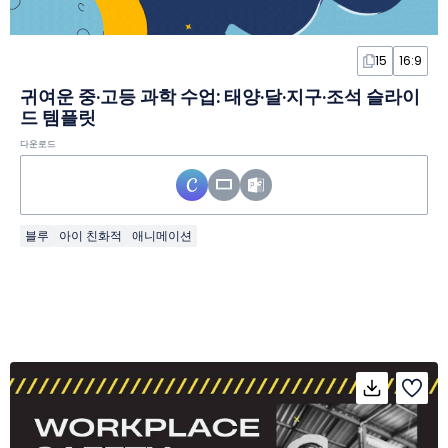
15
16:9
귀여운 중·고등 과학 수업: 태양·달·지구·조석 슬라이
드 템플릿
다운로드
블루
아이 친화적
애니메이션