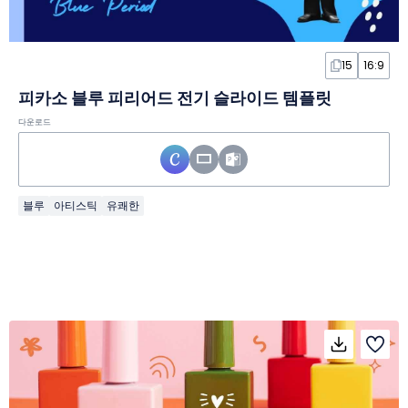
15
16:9
피카소 블루 피리어드 전기 슬라이드 템플릿
다운로드
블루
아티스틱
유쾌한