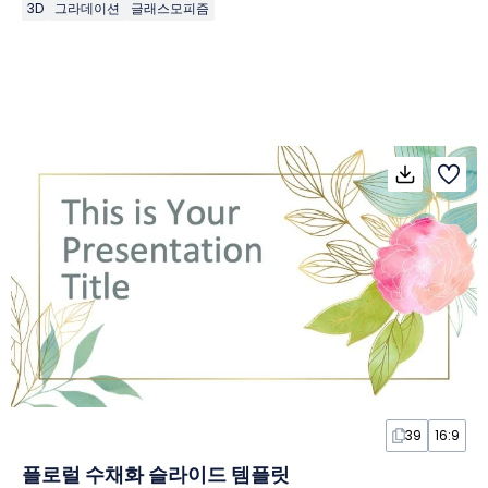
3D
그라데이션
글래스모피즘
39
16:9
플로럴 수채화 슬라이드 템플릿