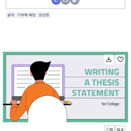
굵게
기하학 패턴
모던한
15
16:9