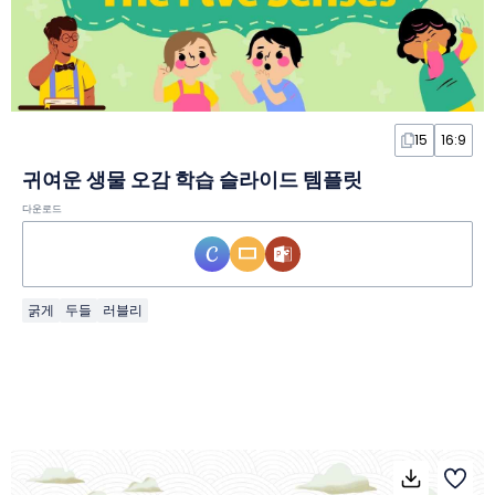
15
16:9
귀여운 생물 오감 학습 슬라이드 템플릿
다운로드
굵게
두들
러블리