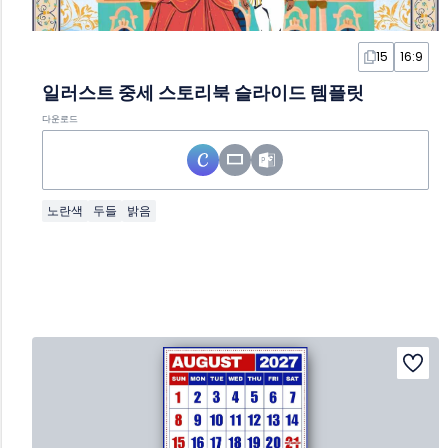
15
16:9
일러스트 중세 스토리북 슬라이드 템플릿
다운로드
노란색
두들
밝음