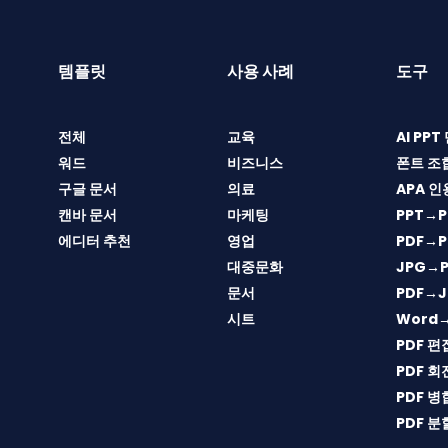
템플릿
사용 사례
도구
전체
교육
AI PP
워드
비즈니스
폰트 조
구글 문서
의료
APA 인
캔바 문서
마케팅
PPT→P
에디터 추천
영업
PDF→P
대중문화
JPG→P
문서
PDF→J
시트
Word
PDF 편
PDF 회
PDF 병
PDF 분