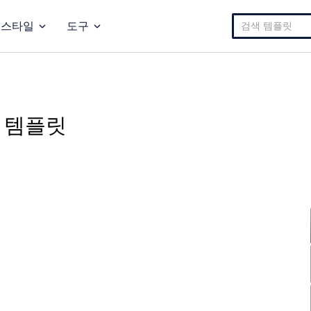
검
스타일
도구
색:
 템플릿