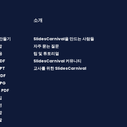
소개
T 만들기
SlidesCarnival을 만드는 사람들
합
자주 묻는 질문
용
팁 및 튜토리얼
DF
SlidesCarnival 커뮤니티
PT
교사를 위한 SlidesCarnival
DF
PG
→PDF
집
전
합
할