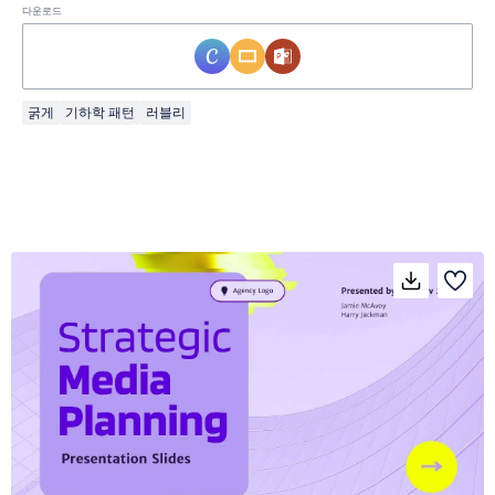
다운로드
굵게
기하학 패턴
러블리