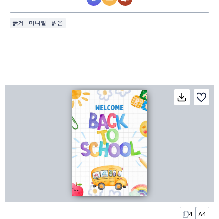
굵게
미니멀
밝음
4
A4