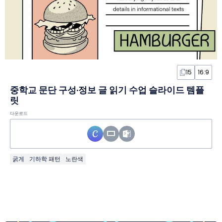
15
16:9
중학교 문단 구성·정보 글 읽기 수업 슬라이드 템플
릿
다운로드
굵게
기하학 패턴
노란색