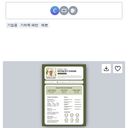
기업용
기하학 패턴
예쁜