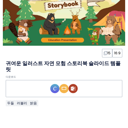
15
16:9
귀여운 일러스트 자연 모험 스토리북 슬라이드 템플
릿
다운로드
두들
러블리
밝음