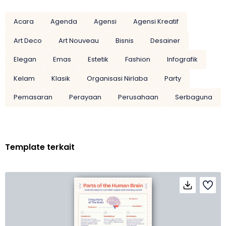
Acara
Agenda
Agensi
Agensi Kreatif
Art Deco
Art Nouveau
Bisnis
Desainer
Elegan
Emas
Estetik
Fashion
Infografik
Kelam
Klasik
Organisasi Nirlaba
Party
Pemasaran
Perayaan
Perusahaan
Serbaguna
Template terkait