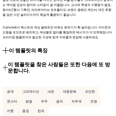
는 케이팝 감성의 팝아트 스타일이 잘 어울립니다. 교사와 학생의 수행평가 발표,
동아리/행사 기획안, 크리에이티브 포트폴리오, 브랜드 캠페인 제안서, 개인 취향
을 담은 사진 슬라이드까지 폭넓게 활용하기 좋습니다.
Canva에서 텍스트와 색상 팔레트만 바꿔도 분위기가 확 달라집니다. 아이콘과
도형을 포인트로 배치하고, 섹션별로 컬러를 통일하면 메시지가 더 또렷해집니다.
프리미엄 템플릿이라 필요한 구성에 맞게 자유롭게 편집해 사용하세요.
이 템플릿의 특징
이 템플릿을 찾은 사람들은 또한 다음에 또 방
문합니다.
굵게
그라데이션
네온
대중문화
모던한
몬스터
밝음
우주
음악
자주색
조명
카툰
풍경
한국