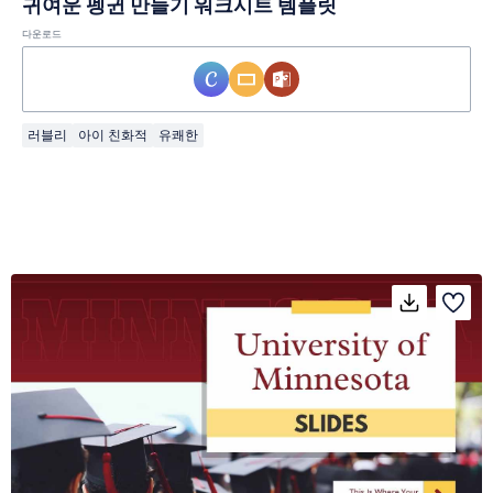
귀여운 펭귄 만들기 워크시트 템플릿
다운로드
러블리
아이 친화적
유쾌한