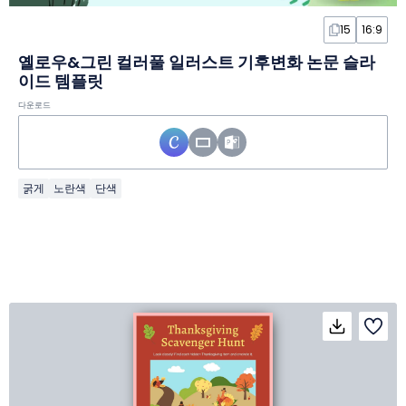
15
16:9
옐로우&그린 컬러풀 일러스트 기후변화 논문 슬라
이드 템플릿
다운로드
굵게
노란색
단색