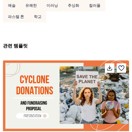
예술
유쾌한
이러닝
추상화
컬러풀
파스텔 톤
학교
관련 템플릿