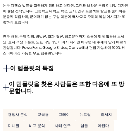
논문 디펜스 발표를 깔끔하게 정리하고 싶다면, 그린과 브라운 톤의 미니멀 디자인
이 좋은 선택입니다. 고등학교·대학교 학생, 교사, 연구 프로젝트 발표를 준비하는
분들께 적합하며, 군더더기 없는 구성 덕분에 역사·교육 주제의 핵심 메시지가 또
렷하게 보입니다.
연구 배경, 문제 정의, 방법론, 결과, 결론, 참고문헌까지 흐름에 맞춰 활용해 보세
요. 표지 색상과 폰트, 도표·타임라인·이미지 자리만 바꾸면 내 주제에 맞게 빠르게
완성됩니다. PowerPoint, Google Slides, Canva에서 편집 가능하며 100% 커
스터마이징 가능한 무료 템플릿입니다.
이 템플릿의 특징
이 템플릿을 찾은 사람들은 또한 다음에 또 방
문합니다.
경쟁사 분석
교육용
그레이
뉴트럴
리서치
미니멀
비교 분석
사례 연구
심플
아젠다