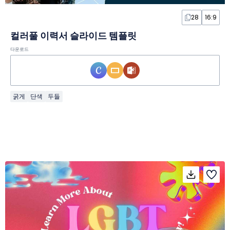
28
16:9
컬러풀 이력서 슬라이드 템플릿
다운로드
굵게
단색
두들