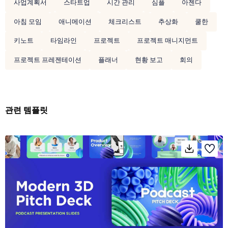
사업계획서
스타트업
시간 관리
심플
아젠다
아침 모임
애니메이션
체크리스트
추상화
쿨한
키노트
타임라인
프로젝트
프로젝트 매니지먼트
프로젝트 프레젠테이션
플래너
현황 보고
회의
관련 템플릿