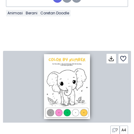
Animasi
Berani
Coretan Doodle
7
A4