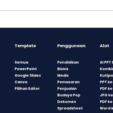
Template
Penggunaan
Alat
Semua
Pendidikan
AI PPT
PowerPoint
Bisnis
Kombin
Google Slides
Medis
Kutipa
Canva
Pemasaran
PPT ke
Pilihan Editor
Penjualan
PDF ke
Budaya Pop
JPG ke
Dokumen
PDF ke
Spreadsheet
Word 