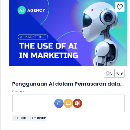
15
16:9
Penggunaan AI dalam Pemasaran dalam Slide
Download
3D
Biru
Futuristik