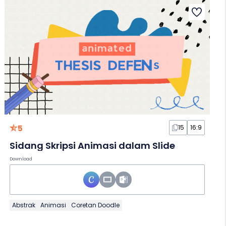
5
15
16:9
Sidang Skripsi Animasi dalam Slide
Download
Abstrak
Animasi
Coretan Doodle