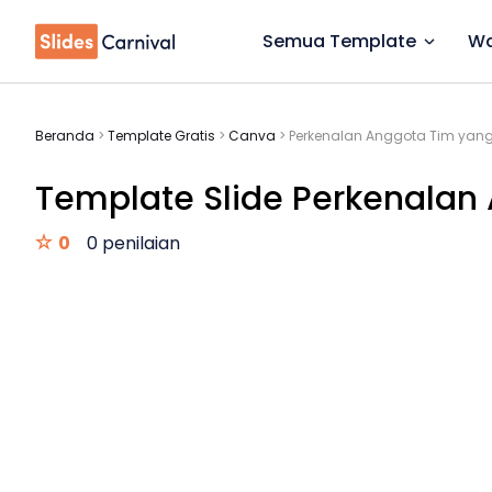
Semua Template
Wa
Beranda
>
Template Gratis
>
Canva
>
Perkenalan Anggota Tim yan
Template Slide Perkenalan 
0
0 penilaian