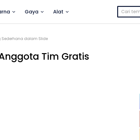
Cari
rna
Gaya
Alat
untuk:
g Sederhana dalam Slide
Anggota Tim Gratis