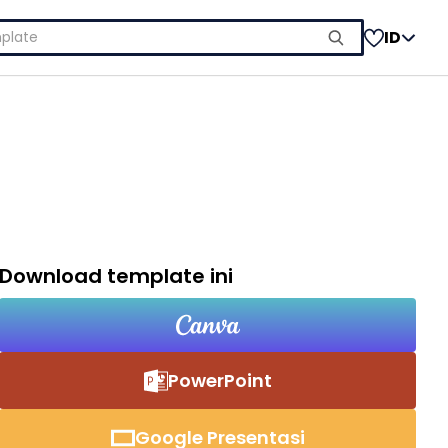
ID
Download template ini
PowerPoint
Google Presentasi