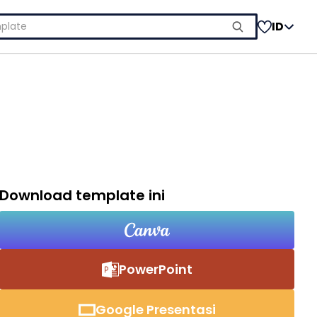
ID
Download template ini
PowerPoint
Google Presentasi