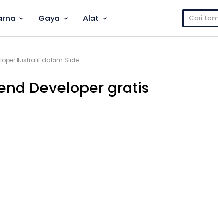
Cari
rna
Gaya
Alat
untuk:
loper Ilustratif dalam Slide
tend Developer gratis