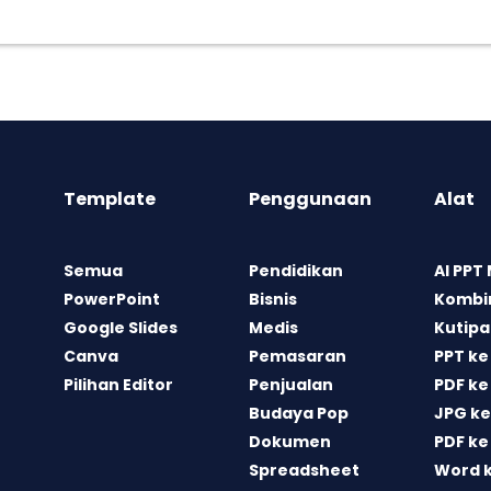
Template
Penggunaan
Alat
Semua
Pendidikan
AI PPT
PowerPoint
Bisnis
Kombin
Google Slides
Medis
Kutipa
Canva
Pemasaran
PPT ke
Pilihan Editor
Penjualan
PDF ke
Budaya Pop
JPG ke
Dokumen
PDF ke
Spreadsheet
Word 