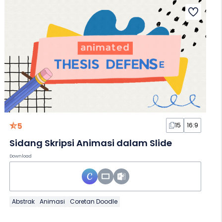
5
15
16:9
Sidang Skripsi Animasi dalam Slide
Download
Abstrak
Animasi
Coretan Doodle