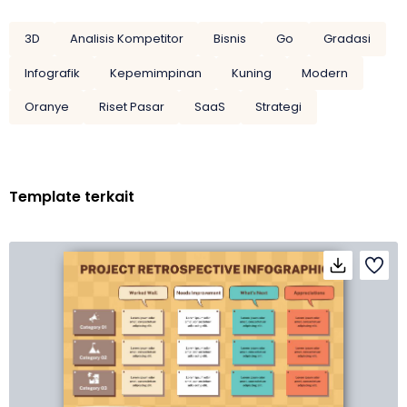
3D
Analisis Kompetitor
Bisnis
Go
Gradasi
Infografik
Kepemimpinan
Kuning
Modern
Oranye
Riset Pasar
SaaS
Strategi
Template terkait