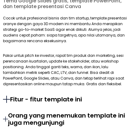
Tema Google Slides gratis, template PowerPoint,
dan template presentasi Canva
Cocok untuk profesional bisnis dan tim startup, template presentasi
oranye dengan gaya 3D modern ini membantu Anda merapikan
strategi go-to-market SaaS agar enak diikuti. Alurnya jelas, jadi
audiens cepat paham: siapa targetnya, apa nilai utamanya, dan
bagaimana rencana eksekusinya.
Pakai untuk pitch ke investor, rapat tim produk dan marketing, sesi
perencanaan kuartalan, update ke stakeholder, atau workshop
positioning. Anda tinggal ganti teks, warna, dan ikon, lalu
tambahkan metrik seperti CAC, LTV, dan funnel. Bisa diedit di
PowerPoint, Google Slides, atau Canva, dan tetap terlihat rapi saat
dipresentasikan online maupun tatap muka. Gratis dan fleksibel.
Fitur - fitur template ini
Orang yang menemukan template ini
juga mengunjungi