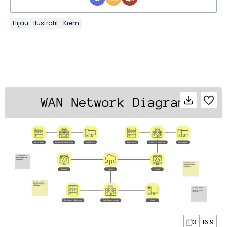
Hijau
Ilustratif
Krem
3
16:9