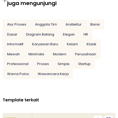
juga mengunjungi
Alur Proses
Anggota Tim
Arsitektur
Bisnis
Dasar
Diagram Batang
Elegan
HR
Informatif
Karyawan Baru
Kelam
Klasik
Mewah
Minimalis
Modern
Perusahaan
Professional
Proses
Simple
Startup
Warna Polos
Wawancara Kerja
Template terkait